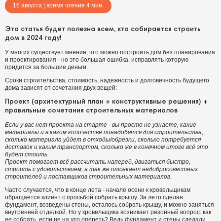
16 августа | время чтения 4 мин.
Эта статья будет полезна всем, кто собирается строить
дом в 2024 году!
У многих существует мнение, что можно построить дом без планирования
и проектирования - но это большая ошибка, исправлять которую
придется за большие деньги.
Сроки строительства, стоимость, надежность и долговечность будущего
дома зависят от сочетания двух вещей:
Проект (архитектурный план + конструктивные решения) +
правильные сочетания строительных материалов
Если у вас нет проекта на старте - вы просто не узнаете, какие
материалы и в каком количестве понадобятся для строительства,
сколько материала уйдет в отходы/обрезки, сколько потребуется
доставок и каким транспортом, сколько же в конечном итоге всё это
будет стоить.
Проект помогает всё рассчитать наперед, двигаться быстро,
строить с удовольствием, а так же отсекает недобросовестных
строителей и поставщиков строительных материалов.
Часто случается, что в конце лета - начале осени к кровельщикам
обращается клиент с просьбой собрать крышу. За лето сделан
фундамент, возведены стены, осталось собрать крышу, и можно заняться
внутренней отделкой. Но у кровельщика возникает резонный вопрос: как
ее собрать, если не на что опереть? Ведь фундамент и стены сделали