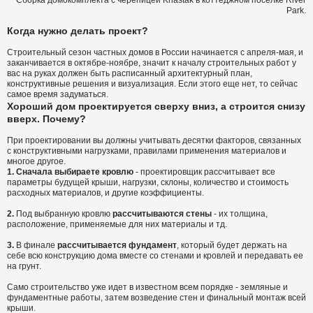
Сборка домокомплекта c черепицей Kriastak в коттеджном посёлке River
Park.
Когда нужно делать проект?
Строительный сезон частных домов в России начинается с апреля-мая, и
заканчивается в октябре-ноябре, значит к началу строительных работ у
вас на руках должен быть расписанный архитектурный план,
конструктивные решения и визуализация. Если этого еще нет, то сейчас
самое время задуматься.
Хороший дом проектируется сверху вниз, а строится снизу
вверх. Почему?
При проектировании вы должны учитывать десятки факторов, связанных
с конструктивными нагрузками, правилами применения материалов и
многое другое.
1. Сначала выбираете кровлю
- проектировщик рассчитывает все
параметры будущей крыши, нагрузки, склоны, количество и стоимость
расходных материалов, и другие коэффициенты.
2.
Под выбранную кровлю
рассчитываются стены
- их толщина,
расположение, применяемые для них материалы и тд.
3.
В финале
рассчитывается фундамент
, который будет держать на
себе всю конструкцию дома вместе со стенами и кровлей и передавать ее
на грунт.
Само строительство уже идет в известном всем порядке - земляные и
фундаментные работы, затем возведение стен и финальный монтаж всей
крыши.