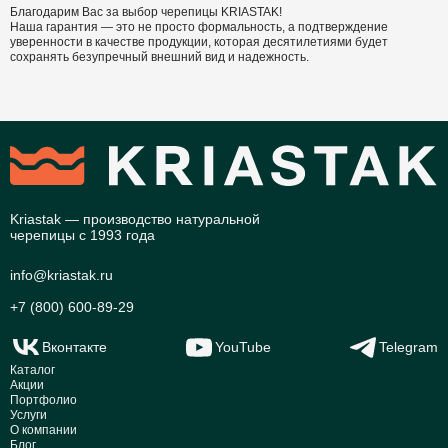
Благодарим Вас за выбор черепицы KRIASTAK!
Наша гарантия — это не просто формальность, а подтверждение
уверенности в качестве продукции, которая десятилетиями будет
сохранять безупречный внешний вид и надежность.
Kriastak — производство натуральной
черепицы с 1993 года
info@kriastak.ru
+7 (800) 600-89-29
Вконтакте
YouTube
Telegram
Каталог
Акции
Портфолио
Услуги
О компании
Блог