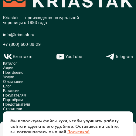
Kriastak — производство натуральной
черепицы с 1993 года
info@kriastak.ru
+7 (800) 600-89-29
Вконтакте
YouTube
Telegram
Каталог
Акции
Портфолио
Услуги
О компании
Блог
Вакансии
Покупателям
Партнёрам
Представители
Строители
Дилеры
Реквизиты
Мы используем файлы куки, чтобы улучшить работу
Раскрытие информации
сайта и сделать его удобнее. Оставаясь на сайте,
Это ваш город?
вы соглашаетесь с нашей
Политикой
© Kriastak, 2026