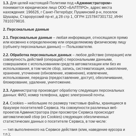
1.3.
Для целей настоящей Политики под «
Администратором
»
понимается юридическое лицо ООО «БАЛТПРО», адрес места
нахождения: 196626, г Санкт-Петербург, Пушкинский р-н, поселок
Шушары, Старорусский пр-кт, д 28 стр 1, ОГРН 1157847301732, ИНН
7810379816.
2.
Персональные данные
2.1.
Персональные данные
– любая информация, относящаяся прямо
или косвенно к определенному или определяемому физическому лицу
(субъекту персональных данных) — Пользователю.
2.2.
Обработка персональных данных
– любое действие (операция) или
совокупность действий (операций) с персональными данными,
совершаемое с использованием средств автоматизации или без их
использования, в том числе сбор, запись, систематизация, накопление,
хранение, уточнение (обновление, изменение), извлечение,
использование, передача (предоставление, доступ), обезличивание,
блокирование, удаление, уничтожение.
2.3.
Администратор производит обработку следующих персональных
данных: ФИО, номер телефона, адрес электронной почты.
2.4.
Cookies – небольшие по размеру текстовые файлы, хранящиеся в
браузере посетителей Сервиса. На совокупности различных веб-
проектов Администратора (при просмотре Сервиса происходит
автоматический сбор (из Cookies) следующих обезличенных
статистических данных о посетителе Сервиса, в том числе:
— тип выполненного на Сервисе действия (клик, наведение курсора и
т.п.);