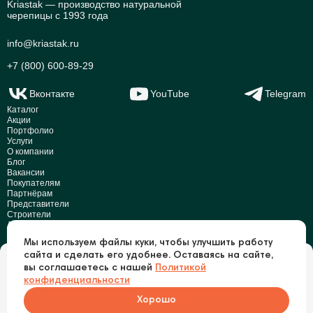
Kriastak — производство натуральной
черепицы с 1993 года
info@kriastak.ru
+7 (800) 600-89-29
Вконтакте
YouTube
Telegram
Каталог
Акции
Портфолио
Услуги
О компании
Блог
Вакансии
Покупателям
Партнёрам
Представители
Строители
Дилеры
Реквизиты
Мы используем файлы куки, чтобы улучшить работу
Раскрытие информации
сайта и сделать его удобнее. Оставаясь на сайте,
Это ваш город?
вы соглашаетесь с нашей
Политикой
© Kriastak, 2026
г Санкт-Петербург
конфиденциальности
Политика конфиденциальности
Хорошо
Да, верно
Нет, другой